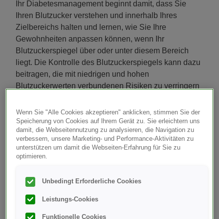
Ihr Diabetesmanagement beginnt damit, dass Sie
Ihren Blutzucker verstehen und innerhalb Ihres
Zielbereichs halten und lernen, wie Sie Ihre
Gewohnheiten anpassen können, wenn Ihr
Blutzuckerspiegel über oder unter diesem Bereich
liegt. Die Kontrolle des Blutzuckerspiegels kann dazu
beitragen, die mit niedrigen und hohen
Blutzuckerwerten verbundenen Risiken zu verringern
und diabetesbedingte Gesundheitsprobleme zu
verlangsamen oder möglicherweise zu verhindern.
Wenn Sie "Alle Cookies akzeptieren" anklicken, stimmen Sie der
Speicherung von Cookies auf lhrem Gerät zu. Sie erleichtern uns
Hier sind 5 Tipps, die Ihnen helfen,
damit, die Webseitennutzung zu analysieren, die Navigation zu
verbessern, unsere Marketing- und Performance-Aktivitäten zu
Ihren Diabetes in den Griff zu
unterstützen um damit die Webseiten-Erfahrung für Sie zu
optimieren.
bekommen:
Unbedingt Erforderliche Cookies
Lernen Sie so viel wie möglich über Ihren
Leistungs-Cookies
Diabetes.
Funktionelle Cookies