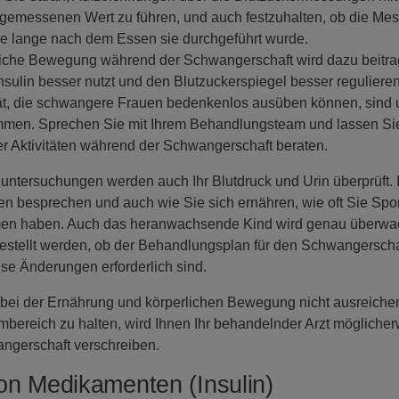
emessenen Wert zu führen, und auch festzuhalten, ob die Mes
e lange nach dem Essen sie durchgeführt wurde.
iche Bewegung während der Schwangerschaft wird dazu beitrag
nsulin besser nutzt und den Blutzuckerspiegel besser reguliere
ität, die schwangere Frauen bedenkenlos ausüben können, sind
en. Sprechen Sie mit Ihrem Behandlungsteam und lassen Sie s
her Aktivitäten während der Schwangerschaft beraten.
ntersuchungen werden auch Ihr Blutdruck und Urin überprüft. Ih
en besprechen und auch wie Sie sich ernähren, wie oft Sie Spor
n haben. Auch das heranwachsende Kind wird genau überwacht
tellt werden, ob der Behandlungsplan für den Schwangerschaft
e Änderungen erforderlich sind.
 bei der Ernährung und körperlichen Bewegung nicht ausreiche
bereich zu halten, wird Ihnen Ihr behandelnder Arzt möglicherw
ngerschaft verschreiben.
n Medikamenten (Insulin)