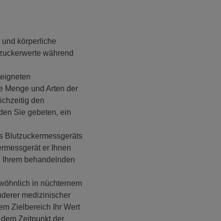
 und körperliche
utzuckerwerte während
eeigneten
ie Menge und Arten der
ichzeitig den
en Sie gebeten, ein
es Blutzuckermessgeräts
ermessgerät er Ihnen
nd Ihrem behandelnden
wöhnlich in nüchternem
nderer medizinischer
m Zielbereich Ihr Wert
 dem Zeitpunkt der