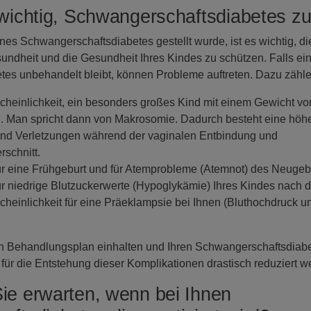
wichtig, Schwangerschaftsdiabetes z
nes Schwangerschaftsdiabetes gestellt wurde, ist es wichtig, 
undheit und die Gesundheit Ihres Kindes zu schützen. Falls ei
es unbehandelt bleibt, können Probleme auftreten. Dazu zähle
heinlichkeit, ein besonders großes Kind mit einem Gewicht von
n. Man spricht dann von Makrosomie. Dadurch besteht eine höhe
und Verletzungen während der vaginalen Entbindung und
rschnitt.
ür eine Frühgeburt und für Atemprobleme (Atemnot) des Neuge
ür niedrige Blutzuckerwerte (Hypoglykämie) Ihres Kindes nach 
heinlichkeit für eine Präeklampsie bei Ihnen (Bluthochdruck u
n Behandlungsplan einhalten und Ihren Schwangerschaftsdiabet
 für die Entstehung dieser Komplikationen drastisch reduziert w
e erwarten, wenn bei Ihnen