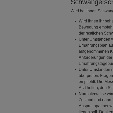
Schwangerscha
Wird bei Ihnen Schwang
Wird Ihnen Ihr beh
Bewegung empfehlen
der restlichen Schw
Unter Umständen we
Ernährungsplan auf
aufgenommenen Kohl
Anforderungen der
Ernährungstagebuc
Unter Umständen mü
überprüfen. Fragen
empfiehlt. Die Me
Arzt helfen, den S
Normalerweise wir
Zustand und dann 1
Ansprechpartner wi
liegen soll. Denke