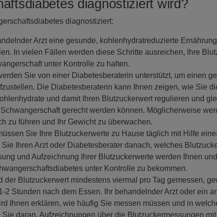
ftsdiabetes diagnostiziert wird?
erschaftsdiabetes diagnostiziert:
andelnder Arzt eine gesunde, kohlenhydratreduzierte Ernährung
. In vielen Fällen werden diese Schritte ausreichen, Ihre Bl
angerschaft unter Kontrolle zu halten.
rden Sie von einer Diabetesberaterin unterstützt, um einen g
zustellen. Die Diabetesberaterin kann Ihnen zeigen, wie Sie d
enhydrate und damit Ihren Blutzuckerwert regulieren und gle
 Schwangerschaft gerecht werden können. Möglicherweise werd
h zu führen und Ihr Gewicht zu überwachen.
ssen Sie Ihre Blutzuckerwerte zu Hause täglich mit Hilfe ein
 Sie Ihren Arzt oder Diabetesberater danach, welches Blutzuck
ssung und Aufzeichnung Ihrer Blutzuckerwerte werden Ihnen u
chwangerschaftsdiabetes unter Kontrolle zu bekommen.
d der Blutzuckerwert mindestens viermal pro Tag gemessen, ge
-2 Stunden nach dem Essen. Ihr behandelnder Arzt oder ein a
rd Ihnen erklären, wie häufig Sie messen müssen und in welche
n Sie daran, Aufzeichnungen über die Blutzuckermessungen mit