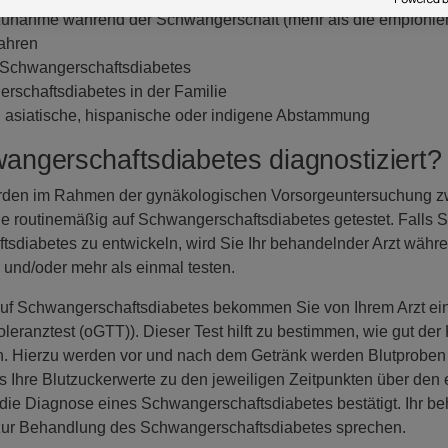
unahme während der Schwangerschaft (mehr als die empfohl
Jahren
 Schwangerschaftsdiabetes
rschaftsdiabetes in der Familie
 asiatische, hispanische oder indigene Abstammung
angerschaftsdiabetes diagnostiziert?
rden im Rahmen der gynäkologischen Vorsorgeuntersuchung zw
routinemäßig auf Schwangerschaftsdiabetes getestet. Falls S
sdiabetes zu entwickeln, wird Sie Ihr behandelnder Arzt währe
 und/oder mehr als einmal testen.
uf Schwangerschaftsdiabetes bekommen Sie von Ihrem Arzt ein
toleranztest (oGTT)). Dieser Test hilft zu bestimmen, wie gut d
n. Hierzu werden vor und nach dem Getränk werden Blutproben
s Ihre Blutzuckerwerte zu den jeweiligen Zeitpunkten über den
 die Diagnose eines Schwangerschaftsdiabetes bestätigt. Ihr be
 zur Behandlung des Schwangerschaftsdiabetes sprechen.