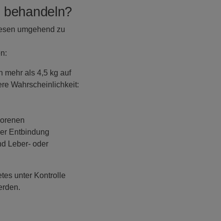
u behandeln?
diesen umgehend zu
n
n:
 mehr als 4,5 kg auf
re Wahrscheinlichkeit:
borenen
der Entbindung
nd Leber- oder
es unter Kontrolle
erden.