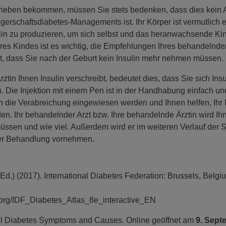
chrieben bekommen, müssen Sie stets bedenken, dass dies kein 
rschaftsdiabetes-Managements ist. Ihr Körper ist vermutlich ei
lin zu produzieren, um sich selbst und das heranwachsende Kin
res Kindes ist es wichtig, die Empfehlungen Ihres behandelnde
, dass Sie nach der Geburt kein Insulin mehr nehmen müssen.
 Ärztin Ihnen Insulin verschreibt, bedeutet dies, dass Sie sich Ins
. Die Injektion mit einem Pen ist in der Handhabung einfach und
n die Verabreichung eingewiesen werden und Ihnen helfen, Ihr 
n. Ihr behandelnder Arzt bzw. Ihre behandelnde Ärztin wird Ih
üssen und wie viel. Außerdem wird er im weiteren Verlauf der 
er Behandlung vornehmen.
 Ed.) (2017). International Diabetes Federation: Brussels, Belgi
org/
IDF_Diabetes_Atlas_8e_interactive_EN
al Diabetes Symptoms and Causes. Online geöffnet am
9. Sept