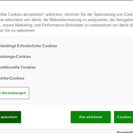
Alle Cookies akzeptieren" anklicken, stimmen Sie der Speicherung von Cook
Sie erleichtern uns damit, die Webseitennutzung zu analysieren, die Navigatio
, unsere Marketing- und Performance-Aktivitäten zu unterstützen um damit d
ür Sie zu optimieren.
t Schwangerschaftsdiabetes (Gestati
nbedingt Erforderliche Cookies
icht genau, wodurch Schwangerschaftsdiabetes ausgelöst wird, 
eistungs-Cookies
unktionelle Cookies
und ernährt Ihr Baby, während es heranwächst. Hormone aus de
erbe-Cookies
ln. Aber diese Hormone blockieren auch die Wirkung des körper
sam ist. Zu Schwangerschaftsdiabetes kommt es, wenn Ihr Körpe
-Einstellungen
ür die Schwangerschaft benötigte Insulin zu produzieren und z
konzentration im Blut.
n höheres Risiko, einen Schwangerschaftsdiabetes zu entwick
 speichern
Alle ablehnen
Cookies 
er Schwangerschaft