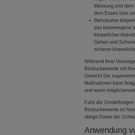
Messung und dem g
dem Essen bzw. wi
Behutsame körperl
das körpereigene I
körperlicher Aktiv
Gehen und Schwimm
sicherer körperlic
Während Ihrer Vorsorgeu
Blutzuckerwerte mit Ihn
Gewicht Sie zugenomme
Maßnahmen kann festges
und wann möglicherweis
Falls die Umstellungen
Blutzuckerwerte im Norm
übrige Dauer der Schwa
Anwendung vo