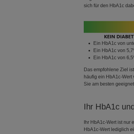
sich für den HbA1c dabe
Ein HbA1c von unte
Ein HbA1c von 5,7%
Ein HbA1c von 6,5
Das empfohlene Ziel ist
häufig ein HbA1c-Wert v
Sie am besten geeignet 
Ihr HbA1c und
Ihr HbA1c-Wert ist nur
HbA1c-Wert lediglich ei