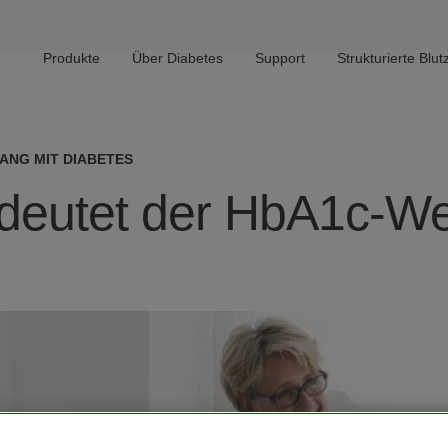
Main navigation
Produkte
Über Diabetes
Support
Strukturierte Bl
ANG MIT DIABETES
eutet der HbA1c-Wer