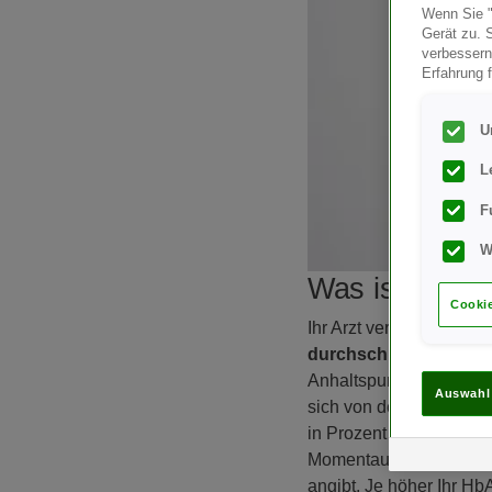
Wenn Sie "
Gerät zu. 
verbessern
Erfahrung f
U
L
F
W
Was ist der H
Cookie
Ihr Arzt verwendet ein
durchschnittlichen Bl
Anhaltspunkt dafür, wi
Auswahl
sich von den durchschn
in Prozent und nicht in
Momentaufnahme, wohin
angibt. Je höher Ihr Hb