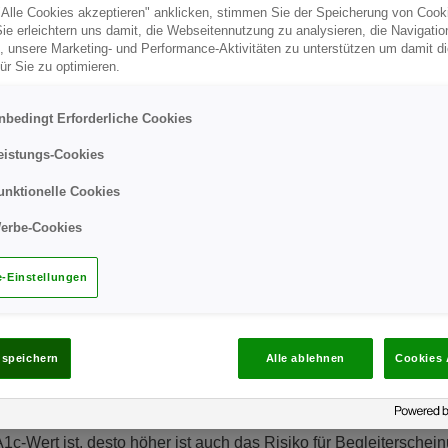
Alle Cookies akzeptieren" anklicken, stimmen Sie der Speicherung von Cook
Sie erleichtern uns damit, die Webseitennutzung zu analysieren, die Navigatio
, unsere Marketing- und Performance-Aktivitäten zu unterstützen um damit d
ür Sie zu optimieren.
nbedingt Erforderliche Cookies
eistungs-Cookies
unktionelle Cookies
erbe-Cookies
bA1c-Wert und warum ist er so wichtig
-Einstellungen
en sogenannten HbA1c-Wert (Testen auf glykosyliertes Hämoglob
utzuckerwert
der letzten 8-12 Wochen zu ermitteln. Der HbA1c-W
e gut Sie auf Ihren Behandlungsplan ansprechen. Zu beachten is
 speichern
Alle ablehnen
Cookies 
ittlichen Messwerten auf Ihrem Blutzuckermessgerät untersche
 mg/dL angegeben wird. Darüber hinaus ist das Messen Ihres Bl
gegen der HbA1c-Wert Ihnen den tatsächlichen Durchschnitt ü
A1c-Wert ist, desto höher ist auch das Risiko für Begleiterschei