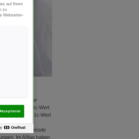
ies auf lhrem
n zu
ie Webseiten-
:
in), um Ihren
ert ist ein guter
t, dass Ihr HbA1c-Wert
Akzeptieren
idet, da der HbA1c-Wert
utzuckers eine
ber eine Zeitperiode
nungen. Im Alltag haben